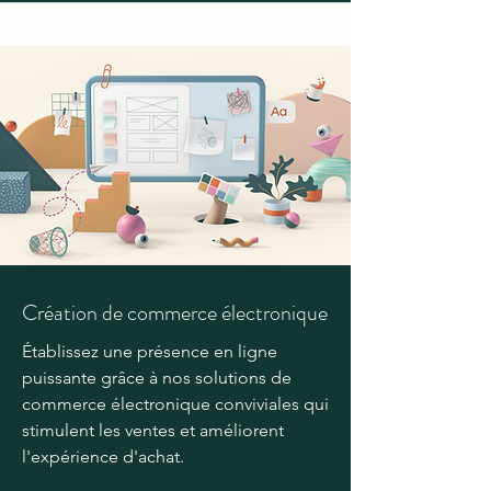
Création de commerce électronique
Établissez une présence en ligne
puissante grâce à nos solutions de
commerce électronique conviviales qui
stimulent les ventes et améliorent
l'expérience d'achat.